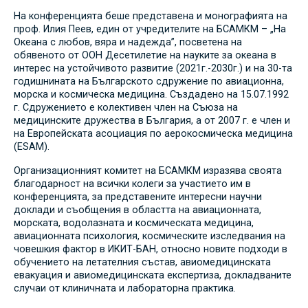
На конференцията беше представена и монографията на
проф. Илия Пеев, един от учредителите на БСАМКМ – „На
Океана с любов, вяра и надежда”, посветена на
обявеното от ООН Десетилетие на науките за океана в
интерес на устойчивото развитие (2021г.-2030г.) и на 30-та
годишнината на Българското сдружение по авиационна,
морска и космическа медицина. Създадено на 15.07.1992
г. Сдружението е колективен член на Съюза на
медицинските дружества в България, а от 2007 г. е член и
на Европейската асоциация по аерокосмическа медицина
(ESAM).
Организационният комитет на БСАМКМ изразява своята
благодарност на всички колеги за участието им в
конференцията, за представените интересни научни
доклади и съобщения в областта на авиационната,
морската, водолазната и космическата медицина,
авиационната психология, космическите изследвания на
човешкия фактор в ИКИТ-БАН, относно новите подходи в
обучението на летателния състав, авиомедицинската
евакуация и авиомедицинската експертиза, докладваните
случаи от клиничната и лабораторна практика.