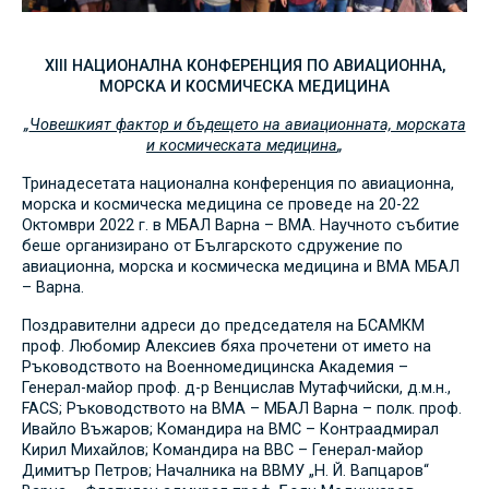
XIII НАЦИОНАЛНА КОНФЕРЕНЦИЯ ПО АВИАЦИОННА,
МОРСКА И КОСМИЧЕСКА МЕДИЦИНА
„
Човешкият фактор и бъдещето на авиационната, морската
и космическата медицина
„
Тринадесетата национална конференция по авиационна,
морска и космическа медицина се проведе на 20-22
Октомври 2022 г. в МБАЛ Варна – ВМА. Научното събитие
беше организирано от Българското сдружение по
авиационна, морска и космическа медицина и ВМА МБАЛ
– Варна.
Поздравителни адреси до председателя на БСАМКМ
проф. Любомир Алексиев бяха прочетени от името на
Ръководството на Военномедицинска Академия –
Генерал-майор проф. д-р Венцислав Мутафчийски, д.м.н.,
FACS; Ръководството на ВМА – МБАЛ Варна – полк. проф.
Ивайло Въжаров; Командира на ВМС – Контраадмирал
Кирил Михайлов; Командира на ВВС – Генерал-майор
Димитър Петров; Началника на ВВМУ „Н. Й. Вапцаров“