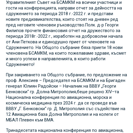
Управителният Съвет на БСАМКМ на всички участници и
гости на конференцията, направи отчет за дейността на
сдружението за периода 2018 г.-2022 г. и представи
новите предизвикателства, които стоят на дневен ред
пред неговите членовеи ръководство.Полк. д-р Георги
Филипов прочете финансовия отчет на дружеството за
периода 2018г.-2022 г., изработен на доброволни начала
от Ани Петкова и единодушно приет от членовете на
Сдружението. На Общото събрание бяха приети 18 нови
членовена БСАМКМ, на които пожелаваме здраве, късмет
и много успехи в направленията, в които работи
Сдружението!
При закриването на Общото събрание, по предложение на
проф. Алексиев – Председател на БСАМКМ и на Бригаден
генерал Юлиян Радойски – Началник на ВВВУ „Георги
Бенковски“ гр. Долна Митрополия,беше решено ХІV–та
Национална конференция по авиационна, морска и
космическа медицина през 2024 г. да се проведе във
ВВВУ „Г. Бенковски“ гр. Д. Митрополия със съдействие на
12 Авиационна база Долна Митрополия и на колеги от
МБАЛ Плевен към ВМА.
Тринадесетата национална конференция по авиационна,