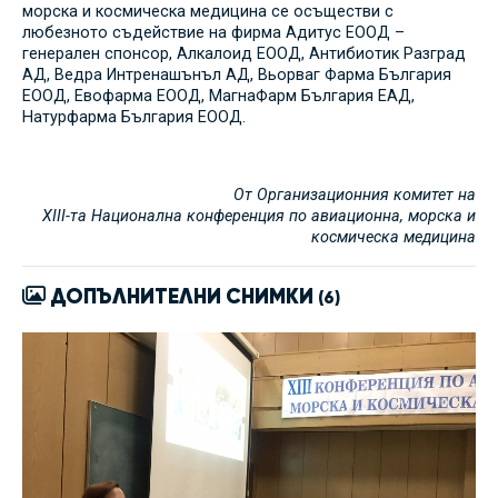
морска и космическа медицина се осъществи с
любезното съдействие на фирма Адитус ЕООД –
генерален спонсор, Алкалоид ЕООД, Антибиотик Разград
АД, Ведра Интренашънъл АД, Вьорваг Фарма България
ЕООД, Евофарма ЕООД, МагнаФарм България ЕАД,
Натурфарма България ЕООД.
От Организационния комитет на
XIII-та Национална конференция по авиационна, морска и
космическа медицина
ДОПЪЛНИТЕЛНИ СНИМКИ
(
6
)