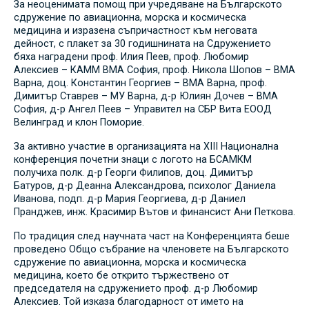
За неоценимата помощ при учредяване на Българското
сдружение по авиационна, морска и космическа
медицина и изразена съпричастност към неговата
дейност, с плакет за 30 годишнината на Сдружението
бяха наградени проф. Илия Пеев, проф. Любомир
Алексиев – КАММ ВМА София, проф. Никола Шопов – ВМА
Варна, доц. Константин Георгиев – ВМА Варна, проф.
Димитър Ставрев – МУ Варна, д-р Юлиян Дочев – ВМА
София, д-р Ангел Пеев – Управител на СБР Вита ЕООД
Велинград и клон Поморие.
За активно участие в организацията на XIII Национална
конференция почетни знаци с логото на БСАМКМ
получиха полк. д-р Георги Филипов, доц. Димитър
Батуров, д-р Деанна Александрова, психолог Даниела
Иванова, подп. д-р Мария Георгиева, д-р Даниел
Пранджев, инж. Красимир Вътов и финансист Ани Петкова.
По традиция след научната част на Конференцията беше
проведено Общо събрание на членовете на Българското
сдружение по авиационна, морска и космическа
медицина, което бе открито тържествено от
председателя на сдружението проф. д-р Любомир
Алексиев. Той изказа благодарност от името на