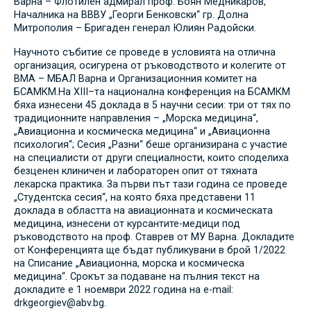
Варна – Флотилен адмирал проф. Боян Медникаров,
Началника на ВВВУ „Георги Бенковски“ гр. Долна
Митрополия – Бригаден генерал Юлиян Радойски.
Научното събитие се проведе в условията на отлична
организация, осигурена от ръководството и колегите от
ВМА – МБАЛ Варна и Организационния комитет на
БСАМКМ.На XIII–та национална конференция на БСАМКМ
бяха изнесени 45 доклада в 5 научни сесии: три от тях по
традиционните направления – „Морска медицина“,
„Авиационна и космическа медицина“ и „Авиационна
психология“; Сесия „Разни“ беше организирана с участие
на специалисти от други специалности, които споделиха
безценен клиничен и лабораторен опит от тяхната
лекарска практика. За първи път тази година се проведе
„Студентска сесия“, на която бяха представени 11
доклада в областта на авиационната и космическата
медицина, изнесени от курсантите-медици под
ръководството на проф. Ставрев от МУ Варна. Докладите
от Конференцията ще бъдат публикувани в брой 1/2022
на Списание „Авиационна, морска и космическа
медицина“. Срокът за подаване на пълния текст на
докладите е 1 ноември 2022 година на e-mail:
drkgeorgiev@abv.bg.