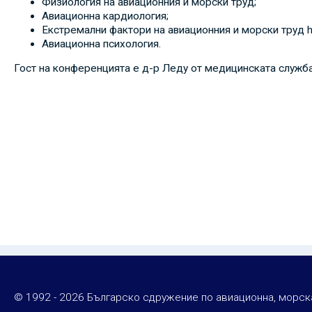
Физиология на авиационния и морски труд;
Авиационна кардиология;
Екстремални фактори на авиационния и морски труд h
Авиационна психология.
Гост на конференцията е д-р Леду от медицинската служба 
© 1992 - 2026 Българско сдружение по авиационна, морс