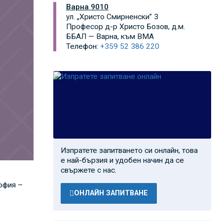
Варна 9010
ул. „Христо Смирненски” 3
Професор д-р Христо Бозов, д.м.
ББАЛ — Варна, към ВМA
Телефон:
+359 52 386 220
Изпратете запитването си онлайн, това
е най-бързия и удобен начин да се
свържете с нас.
офия –
ОНЛАЙН ЗАПИТВАНЕ